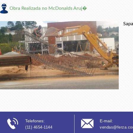
Obra Realizada no McDonalds Aruj�
Sapa
Telefones:
E-mail:
(11) 4654-1144
vendas@ferza.co