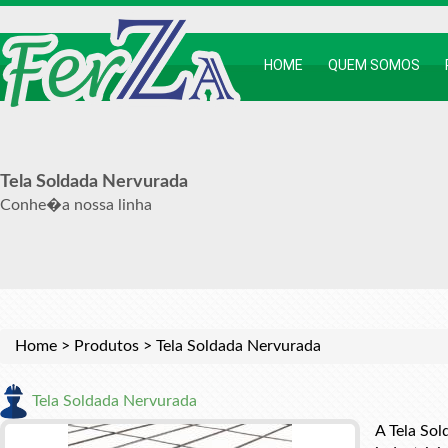
HOME
QUEM SOMOS
Tela Soldada Nervurada
Conhe�a nossa linha
Home
>
Produtos
>
Tela Soldada Nervurada
Tela Soldada Nervurada
A Tela So