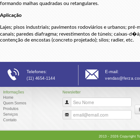
formando malhas quadradas ou retangulares.
Aplicação
Lajes; pisos industriais; pavimentos rodoviários e urbanos; pré-
canais; paredes diafragma; revestimentos de túneis; caixas-d�a
contenção de encostas (concreto projetado); silos; radier, etc.
Telefones:
E-mail:
(11) 4654-1144
vendas@ferza.co
Informações
Newsletter
Home
Quem Somos
Produtos
Serviços
Contato
2013 - 2026 Copyright T