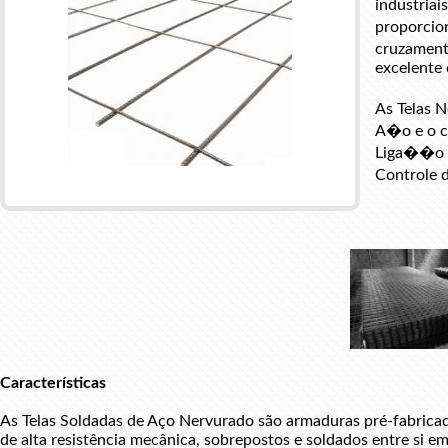
industria
proporcio
cruzament
excelente 
As Telas 
A�o e o c
Liga��o d
Controle 
Características
As Telas Soldadas de Aço Nervurado são armaduras pré-fabricada
de alta resistência mecânica, sobrepostos e soldados entre si e